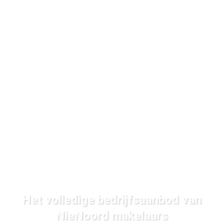
Het volledige bedrijfsaanbod van
NieNoord makelaars