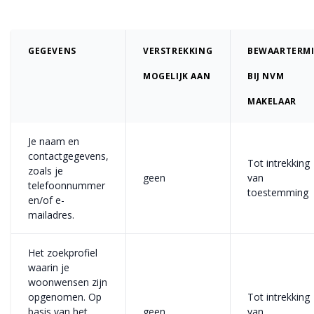
GEGEVENS
VERSTREKKING
BEWAARTERMI
MOGELIJK AAN
BIJ NVM
MAKELAAR
Je naam en
contactgegevens,
Tot intrekking
zoals je
geen
van
telefoonnummer
toestemming
en/of e-
mailadres.
Het zoekprofiel
waarin je
woonwensen zijn
opgenomen. Op
Tot intrekking
basis van het
geen
van