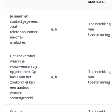
MAKELAAR
Je naam en
contactgegevens,
Tot intrekking
zoals je
a, b
van
telefoonnummer
toestemming
en/of e-
mailadres.
Het zoekprofiel
waarin je
woonwensen zijn
opgenomen. Op
Tot intrekking
basis van het
a, b
van
zoekprofiel kan
toestemming
een aanbod
worden
samengesteld.
Overige
Tot intrekking