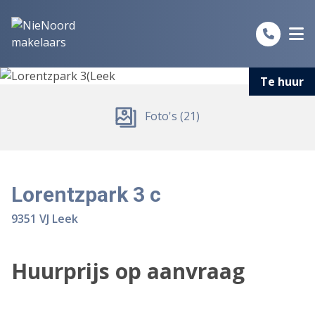
Spring naar inhoud
Te huur
Foto's (21)
Lorentzpark 3 c
9351 VJ Leek
Huurprijs op aanvraag