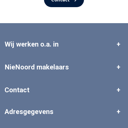
Wij werken o.a. in
Leek
Roden
NieNoord makelaars
Tolbert
Zuidhorn
Woningaanbod
Zoekopdracht plaatsen
Contact
Grootegast
Marum
Gratis waardebepaling
Veelgestelde vragen
Algemeen nummer
Adresgegevens
0594 - 511 303
NieNoord makelaars