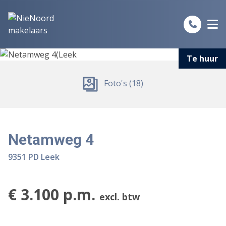
Spring naar inhoud
Te huur
Foto's (18)
Netamweg 4
9351 PD Leek
€ 3.100 p.m.
excl. btw