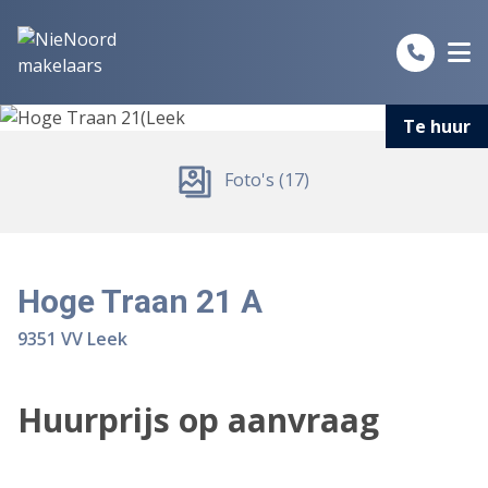
Spring naar inhoud
Te huur
Foto's (17)
Hoge Traan 21 A
9351 VV Leek
Huurprijs op aanvraag