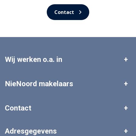
Contact
Wij werken o.a. in
Leek
Roden
NieNoord makelaars
Tolbert
Zuidhorn
Woningaanbod
Zoekopdracht plaatsen
Contact
Grootegast
Marum
Gratis waardebepaling
Veelgestelde vragen
Algemeen nummer
Adresgegevens
0594 - 511 303