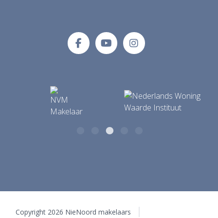
NieNoord makelaars
E-mailadres
Tolberterstraat 35 A
info@makelaardijnienoord.nl
9351 BB Leek
Copyright 2026 NieNoord makelaars