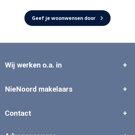
Geef je woonwensen door
Wij werken o.a. in
Leek
Roden
NieNoord makelaars
Tolbert
Zuidhorn
Woningaanbod
Zoekopdracht plaatsen
Contact
Grootegast
Marum
Gratis waardebepaling
Veelgestelde vragen
Algemeen nummer