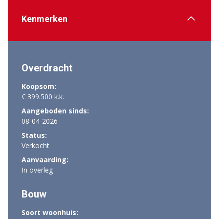
Kenmerken
Overdracht
Koopsom:
€ 399.500 k.k.
Aangeboden sinds:
08-04-2026
Status:
Verkocht
Aanvaarding:
In overleg
Bouw
Soort woonhuis: