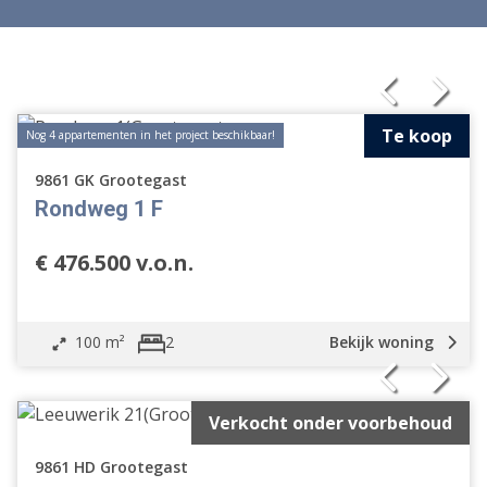
Te koop
Nog 4 appartementen in het project beschikbaar!
9861 GK Grootegast
Rondweg 1 F
€ 476.500 v.o.n.
100 m²
Bekijk woning
2
Verkocht onder voorbehoud
Vrijstaande woning
Geschakelde woning
9861 HD Grootegast
2 onder 1 kapwoning