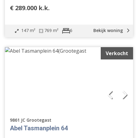
€ 289.000 k.k.
147 m²
769 m²
Bekijk woning
6
Verkocht
9861 JC Grootegast
Abel Tasmanplein 64