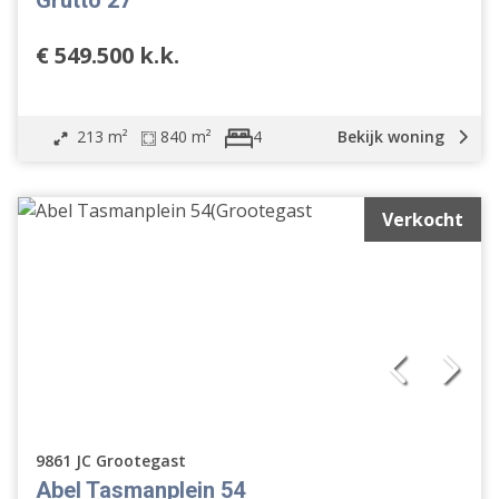
Grutto 27
€ 549.500 k.k.
213 m²
840 m²
Bekijk woning
4
Verkocht
9861 JC Grootegast
Abel Tasmanplein 54