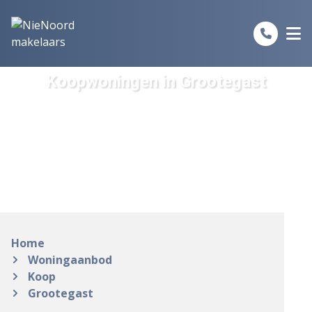
Spring naar inhoud
Koopwoningen in Grootegast
Home
Woningaanbod
Koop
Grootegast