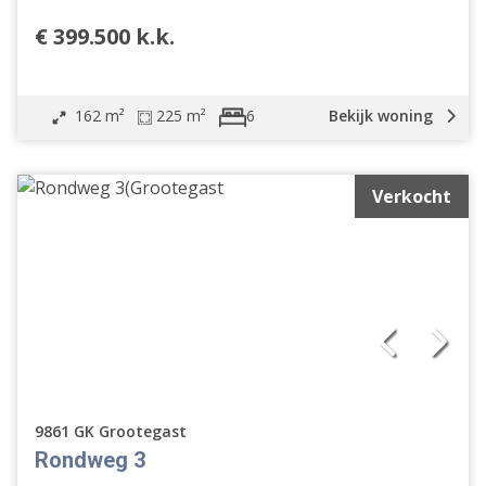
€ 399.500 k.k.
162 m²
225 m²
Bekijk woning
6
Verkocht
9861 GK Grootegast
Rondweg 3