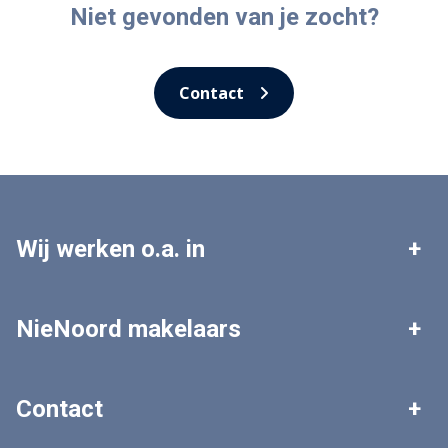
Niet gevonden van je zocht?
Contact
Wij werken o.a. in
Leek
Roden
NieNoord makelaars
Tolbert
Zuidhorn
Woningaanbod
Zoekopdracht plaatsen
Contact
Grootegast
Marum
Gratis waardebepaling
Veelgestelde vragen