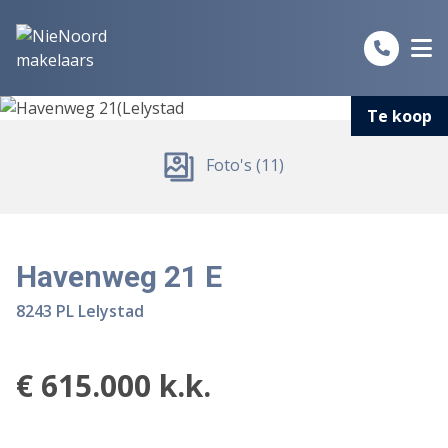
Spring naar inhoud
Te koop
Foto's (11)
Havenweg 21 E
8243 PL Lelystad
€ 615.000 k.k.