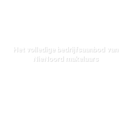
Het volledige bedrijfsaanbod van
NieNoord makelaars