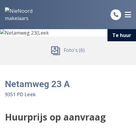
Spring naar inhoud
Te huur
Foto's (6)
Netamweg 23 A
9351 PD Leek
Huurprijs op aanvraag