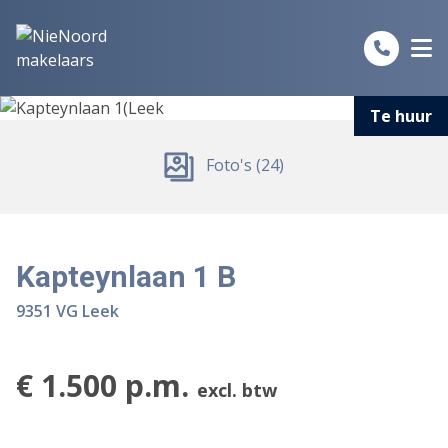
Spring naar inhoud
Te huur
Foto's (24)
Kapteynlaan 1 B
9351 VG Leek
€ 1.500 p.m.
excl. btw