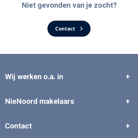
Niet gevonden van je zocht?
Contact
Wij werken o.a. in
Leek
Roden
NieNoord makelaars
Tolbert
Zuidhorn
Woningaanbod
Zoekopdracht plaatsen
Contact
Grootegast
Marum
Gratis waardebepaling
Veelgestelde vragen