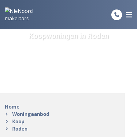
Spring naar inhoud
Koopwoningen in Roden
Home
Woningaanbod
Koop
Roden