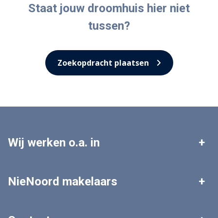
Staat jouw droomhuis hier niet
tussen?
Zoekopdracht plaatsen
Wij werken o.a. in
Leek
Roden
NieNoord makelaars
Tolbert
Zuidhorn
Woningaanbod
Zoekopdracht plaatsen