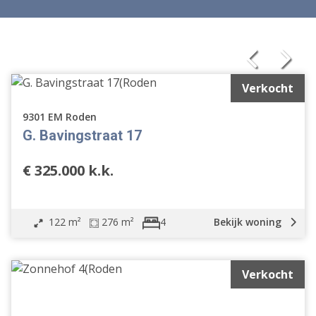
Verkocht
9301 EM Roden
G. Bavingstraat 17
€ 325.000 k.k.
122 m²
276 m²
Bekijk woning
4
Verkocht
Vrijstaande woning
Geschakelde woning
2 onder 1 kapwoning