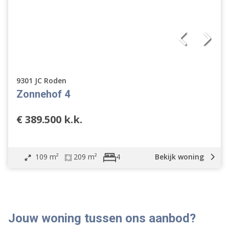
Tussenwoning
Hoekwoning
Eindwoning
Halfvrijstaande woning
Geschakelde 2 onder 1 kap woning
9301 JC Roden
Verspringend
Zonnehof 4
Woonhuis
Appartement
€ 389.500 k.k.
Bouwgrond
Overige
Nieuwbouw
109 m²
209 m²
Bekijk woning
4
Open huis
Bij het water
Jouw woning tussen ons aanbod?