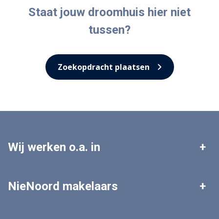
Staat jouw droomhuis hier niet
tussen?
Zoekopdracht plaatsen
Wij werken o.a. in
Leek
Roden
NieNoord makelaars
Tolbert
Zuidhorn
Woningaanbod
Zoekopdracht plaatsen