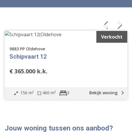
Verkocht
9883 PP Oldehove
Schipvaart 12
€ 365.000 k.k.
156 m²
460 m²
Bekijk woning
3
Vrijstaande woning
Geschakelde woning
Jouw woning tussen ons aanbod?
2 onder 1 kapwoning