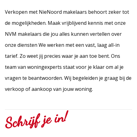
Tussenwoning
Verkopen met NieNoord makelaars behoort zeker tot
Hoekwoning
de mogelijkheden. Maak vrijblijvend kennis met onze
Eindwoning
Halfvrijstaande woning
NVM makelaars die jou alles kunnen vertellen over
Geschakelde 2 onder 1 kap woning
onze diensten We werken met een vast, laag all-in
Verspringend
tarief. Zo weet jij precies waar je aan toe bent. Ons
Woonhuis
team van woningexperts staat voor je klaar om al je
Appartement
Bouwgrond
vragen te beantwoorden. Wij begeleiden je graag bij de
Overige
verkoop of aankoop van jouw woning.
Nieuwbouw
Open huis
Bij het water
Schrijf je in!