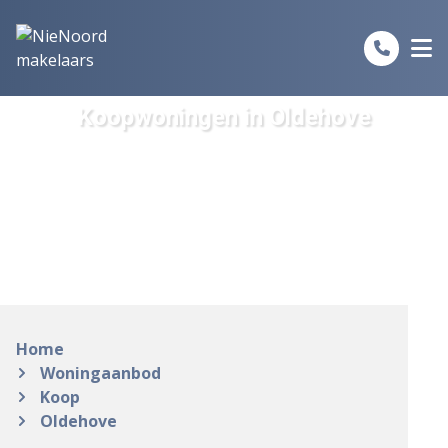
Spring naar inhoud
Koopwoningen in Oldehove
Home
Woningaanbod
Koop
Oldehove