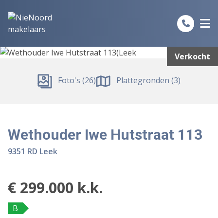
Spring naar inhoud
Verkocht
Foto's (26)
Plattegronden (3)
Wethouder Iwe Hutstraat 113
9351 RD Leek
€ 299.000 k.k.
B