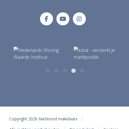
NieNoord makelaars
E-mailadres
Tolberterstraat 35 A
info@makelaardijnienoord.nl
9351 BB Leek
Copyright 2026 NieNoord makelaars