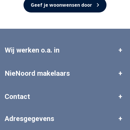
Geef je woonwensen door
Wij werken o.a. in
Leek
Roden
NieNoord makelaars
Tolbert
Zuidhorn
Woningaanbod
Zoekopdracht plaatsen
Contact
Grootegast
Marum
Gratis waardebepaling
Veelgestelde vragen
Algemeen nummer
Adresgegevens
0594 - 511 303