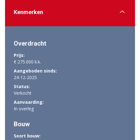
Kenmerken
Overdracht
Prijs:
€ 275.000 k.k.
Aangeboden sinds:
24-12-2025
Status:
Verkocht
Aanvaarding:
In overleg
Bouw
Soort bouw: