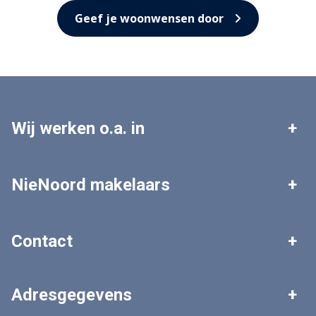
Geef je woonwensen door
Wij werken o.a. in
Leek
Roden
NieNoord makelaars
Tolbert
Zuidhorn
Woningaanbod
Zoekopdracht plaatsen
Contact
Grootegast
Marum
Gratis waardebepaling
Veelgestelde vragen
Algemeen nummer
Adresgegevens
0594 - 511 303