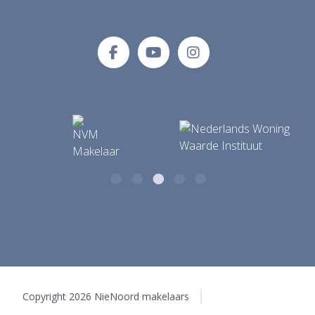
NieNoord makelaars
E-mailadres
Tolberterstraat 35 A
info@makelaardijnienoord.nl
9351 BB Leek
Copyright 2026 NieNoord makelaars