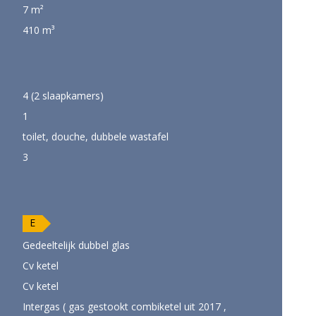
7 m²
410 m³
4 (2 slaapkamers)
1
toilet, douche, dubbele wastafel
3
E
Gedeeltelijk dubbel glas
Cv ketel
Cv ketel
Intergas ( gas gestookt combiketel uit 2017 ,