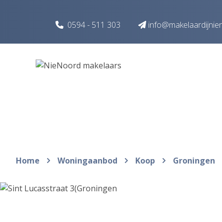
Spring naar inhoud
0594 - 511 303
info@makelaardijnie
Home
Woningaanbod
Koop
Groningen