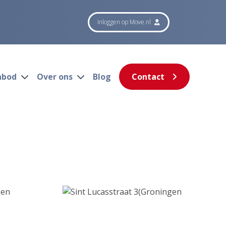
Inloggen op Move.nl
nbod
Over ons
Blog
Contact