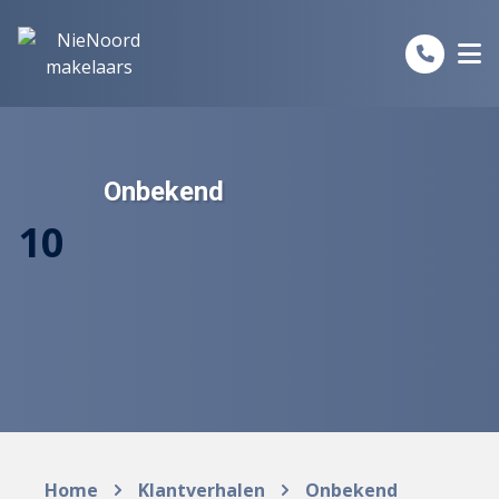
Spring naar inhoud
Onbekend
10
Home
Klantverhalen
Onbekend