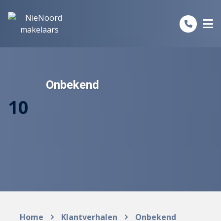
Spring naar inhoud
Onbekend
10
Home
Klantverhalen
Onbekend