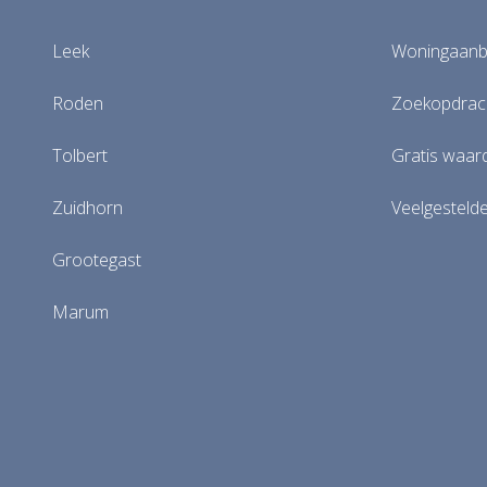
Leek
Woningaan
Roden
Zoekopdrach
Tolbert
Gratis waar
Zuidhorn
Veelgesteld
Grootegast
Marum