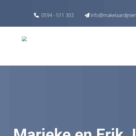
Spring naar inhoud
0594 - 511 303
info@makelaardijnie
Marieke en Erik 