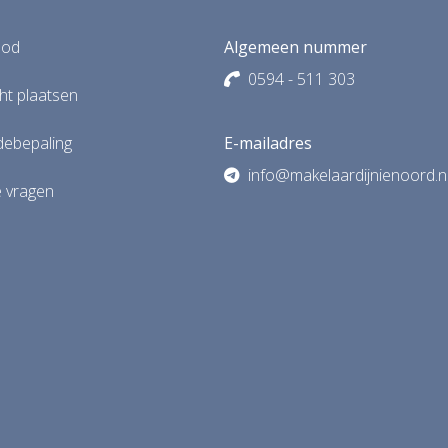
bod
Algemeen nummer
0594 - 511 303
t plaatsen
debepaling
E-mailadres
info@makelaardijnienoord.n
e vragen