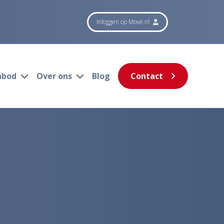
Inloggen op Move.nl
nbod
Over ons
Blog
Contact