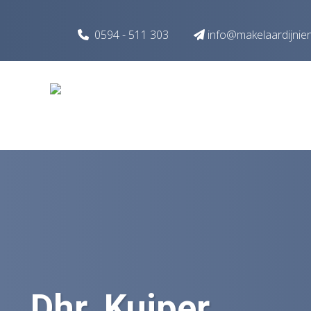
Spring naar inhoud
0594 - 511 303
info@makelaardijnie
Dhr. Kuiper