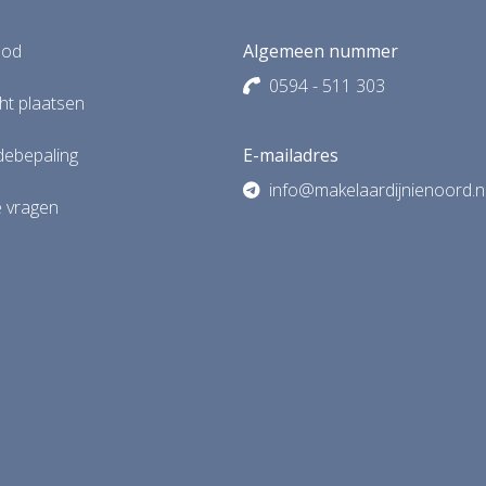
bod
Algemeen nummer
0594 - 511 303
t plaatsen
debepaling
E-mailadres
info@makelaardijnienoord.n
e vragen