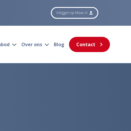
Inloggen op Move.nl
nbod
Over ons
Blog
Contact