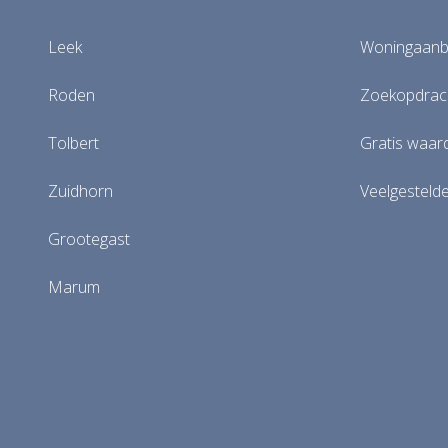
Leek
Woningaan
Roden
Zoekopdrach
Tolbert
Gratis waar
Zuidhorn
Veelgesteld
Grootegast
Marum