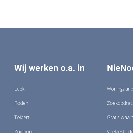
Wij werken o.a. in
NieNo
Leek
Woningaan
Roden
Zoekopdrach
Tolbert
Gratis waar
Zuidhorn
Veelgesteld