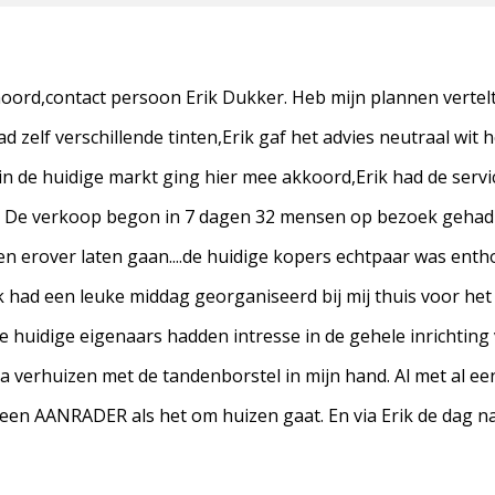
ord,contact persoon Erik Dukker. Heb mijn plannen vertelt
d zelf verschillende tinten,Erik gaf het advies neutraal wit
in de huidige markt ging hier mee akkoord,Erik had de servi
 De verkoop begon in 7 dagen 32 mensen op bezoek gehad vo
en erover laten gaan....de huidige kopers echtpaar was enth
 had een leuke middag georganiseerd bij mij thuis voor he
e huidige eigenaars hadden intresse in de gehele inrichting
 verhuizen met de tandenborstel in mijn hand. Al met al ee
een AANRADER als het om huizen gaat. En via Erik de dag 