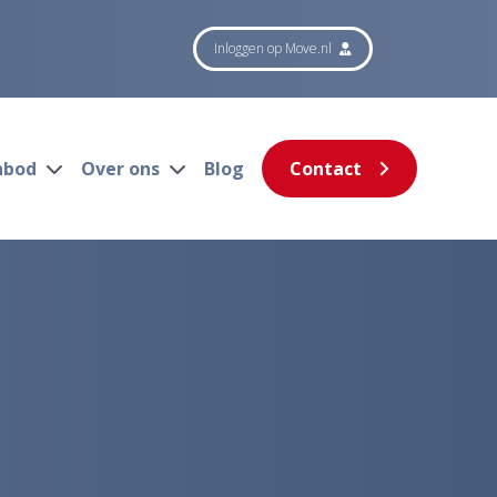
Inloggen op Move.nl
nbod
Over ons
Blog
Contact