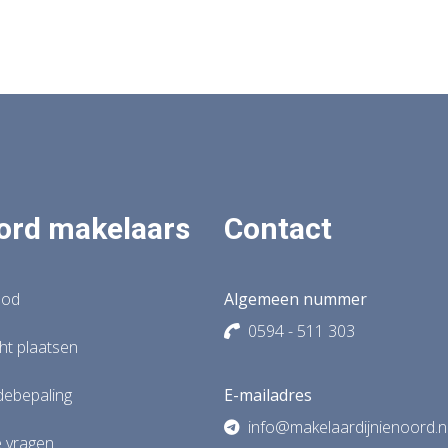
ord makelaars
Contact
bod
Algemeen nummer
0594 - 511 303
t plaatsen
debepaling
E-mailadres
info@makelaardijnienoord.n
e vragen