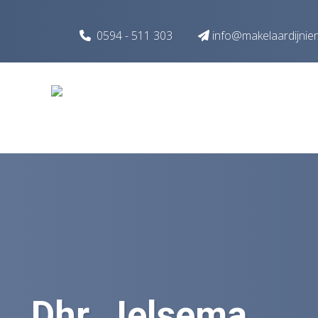
Spring naar inhoud
0594 - 511 303
info@makelaardijnie
Dhr. Jelsema