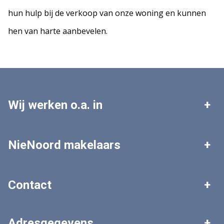
hun hulp bij de verkoop van onze woning en kunnen
hen van harte aanbevelen.
Wij werken o.a. in
Leek
Roden
NieNoord makelaars
Tolbert
Zuidhorn
Woningaanbod
Zoekopdracht plaatsen
Contact
Grootegast
Marum
Gratis waardebepaling
Veelgestelde vragen
Algemeen nummer
Adresgegevens