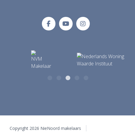
NieNoord makelaars
E-mailadres
Tolberterstraat 35 A
info@makelaardijnienoord.nl
9351 BB Leek
Copyright 2026 NieNoord makelaars