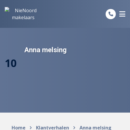
Spring naar inhoud
Anna melsing
10
Home
Klantverhalen
Anna melsing