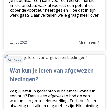
Je hebt maar één kans voor een eerste indruk.
vraagprijs
En die ontstaat vaak al voordat een potentiële
koper de voordeur heeft gezien. Hoe dat in zijn
werk gaat? Daar vertellen we je graag meer over!
23 jul. 2026
Meer lezen
Wat
Aankoop
kun
je
Wat kun je leren van afgewezen
leren
biedingen?
van
afgewezen
Zag jij jezelf in gedachten al helemaal wonen in
biedingen?
een huis? Dan is een afgewezen bod op een
woning een grote teleurstelling. Toch hoeft een
afwijzing niet alleen negatief te zijn. Elke bieding