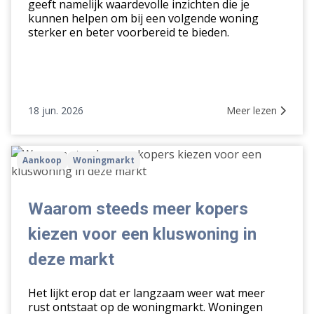
geeft namelijk waardevolle inzichten die je
kunnen helpen om bij een volgende woning
sterker en beter voorbereid te bieden.
18 jun. 2026
Meer lezen
Waarom
Aankoop
Woningmarkt
steeds
meer
kopers
Waarom steeds meer kopers
kiezen
kiezen voor een kluswoning in
voor
een
deze markt
kluswoning
in
Het lijkt erop dat er langzaam weer wat meer
deze
rust ontstaat op de woningmarkt. Woningen