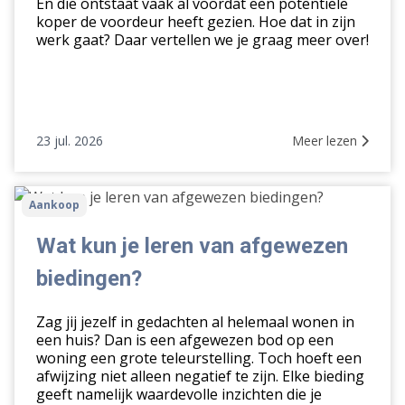
vraagprijs
En die ontstaat vaak al voordat een potentiële
koper de voordeur heeft gezien. Hoe dat in zijn
werk gaat? Daar vertellen we je graag meer over!
23 jul. 2026
Meer lezen
Wat
Aankoop
kun
je
Wat kun je leren van afgewezen
leren
biedingen?
van
afgewezen
Zag jij jezelf in gedachten al helemaal wonen in
biedingen?
een huis? Dan is een afgewezen bod op een
woning een grote teleurstelling. Toch hoeft een
afwijzing niet alleen negatief te zijn. Elke bieding
geeft namelijk waardevolle inzichten die je