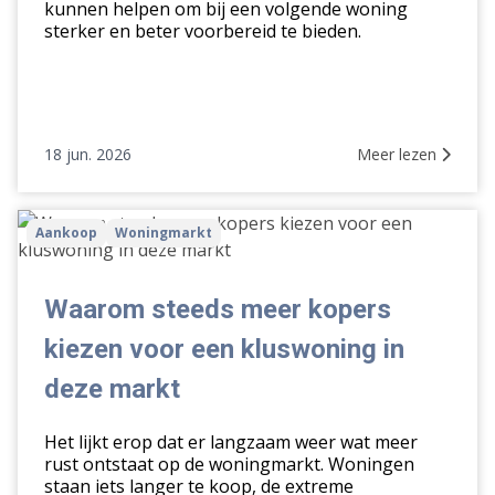
kunnen helpen om bij een volgende woning
sterker en beter voorbereid te bieden.
18 jun. 2026
Meer lezen
Waarom
Aankoop
Woningmarkt
steeds
meer
kopers
Waarom steeds meer kopers
kiezen
kiezen voor een kluswoning in
voor
een
deze markt
kluswoning
in
Het lijkt erop dat er langzaam weer wat meer
deze
rust ontstaat op de woningmarkt. Woningen
staan iets langer te koop, de extreme
markt