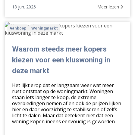
18 jun. 2026
Meer lezen
Waarom
Aankoop
Woningmarkt
steeds
meer
kopers
Waarom steeds meer kopers
kiezen
kiezen voor een kluswoning in
voor
een
deze markt
kluswoning
in
Het lijkt erop dat er langzaam weer wat meer
deze
rust ontstaat op de woningmarkt. Woningen
staan iets langer te koop, de extreme
markt
overbiedingen nemen af en ook de prijzen lijken
hier en daar voorzichtig te stabiliseren of zelfs
licht te dalen. Maar dat betekent niet dat een
woning kopen ineens eenvoudig is geworden.