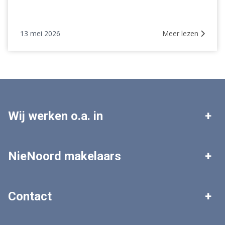
13 mei 2026
Meer lezen
Wij werken o.a. in
Leek
Roden
NieNoord makelaars
Tolbert
Zuidhorn
Woningaanbod
Zoekopdracht plaatsen
Contact
Grootegast
Marum
Gratis waardebepaling
Veelgestelde vragen
Algemeen nummer