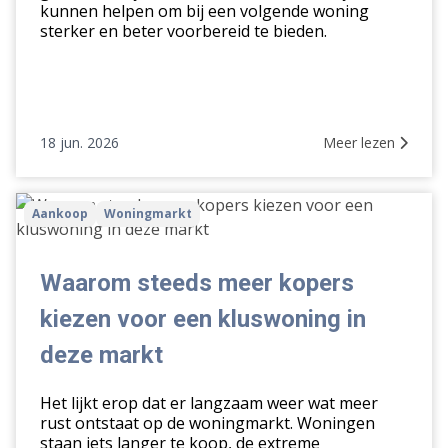
kunnen helpen om bij een volgende woning
sterker en beter voorbereid te bieden.
18 jun. 2026
Meer lezen
Waarom
Aankoop
Woningmarkt
steeds
meer
kopers
Waarom steeds meer kopers
kiezen
kiezen voor een kluswoning in
voor
een
deze markt
kluswoning
in
Het lijkt erop dat er langzaam weer wat meer
deze
rust ontstaat op de woningmarkt. Woningen
staan iets langer te koop, de extreme
markt