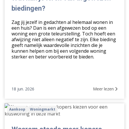
leren
biedingen?
van
afgewezen
Zag jij jezelf in gedachten al helemaal wonen in
biedingen?
een huis? Dan is een afgewezen bod op een
woning een grote teleurstelling. Toch hoeft een
afwijzing niet alleen negatief te zijn. Elke bieding
geeft namelijk waardevolle inzichten die je
kunnen helpen om bij een volgende woning
sterker en beter voorbereid te bieden.
18 jun. 2026
Meer lezen
Waarom
Aankoop
Woningmarkt
steeds
meer
kopers