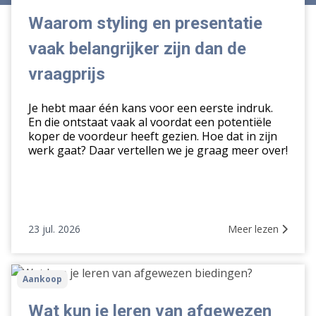
en
presentatie
Waarom styling en presentatie
vaak
vaak belangrijker zijn dan de
belangrijker
zijn
vraagprijs
dan
de
Je hebt maar één kans voor een eerste indruk.
vraagprijs
En die ontstaat vaak al voordat een potentiële
koper de voordeur heeft gezien. Hoe dat in zijn
werk gaat? Daar vertellen we je graag meer over!
23 jul. 2026
Meer lezen
Wat
Aankoop
kun
je
Wat kun je leren van afgewezen