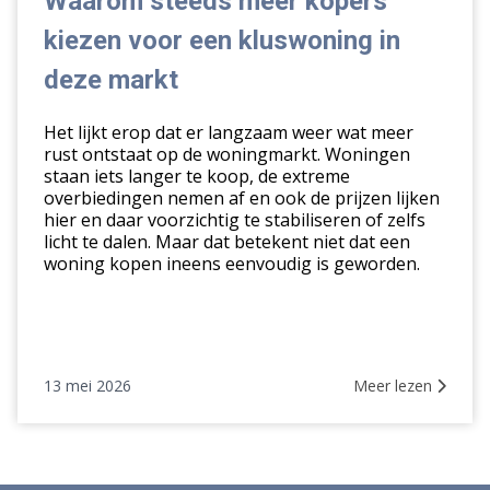
Waarom steeds meer kopers
kiezen
kiezen voor een kluswoning in
voor
een
deze markt
kluswoning
in
Het lijkt erop dat er langzaam weer wat meer
deze
rust ontstaat op de woningmarkt. Woningen
staan iets langer te koop, de extreme
markt
overbiedingen nemen af en ook de prijzen lijken
hier en daar voorzichtig te stabiliseren of zelfs
licht te dalen. Maar dat betekent niet dat een
woning kopen ineens eenvoudig is geworden.
13 mei 2026
Meer lezen