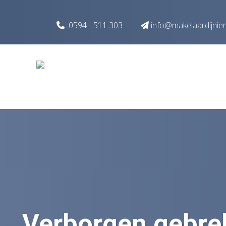
Spring naar inhoud
0594 - 511 303
info@makelaardijnie
Verborgen gebre