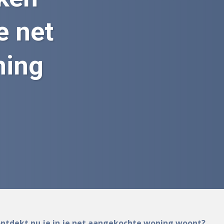
e net
ning
ntdekt nu je in je net aangekochte woning woont?