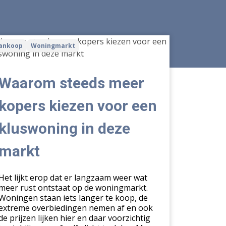
arom
ankoop
Woningmarkt
eds
er
ers
Waarom steeds meer
zen
r
kopers kiezen voor een
n
kluswoning in deze
swoning
markt
e
kt
Het lijkt erop dat er langzaam weer wat
meer rust ontstaat op de woningmarkt.
Woningen staan iets langer te koop, de
extreme overbiedingen nemen af en ook
de prijzen lijken hier en daar voorzichtig