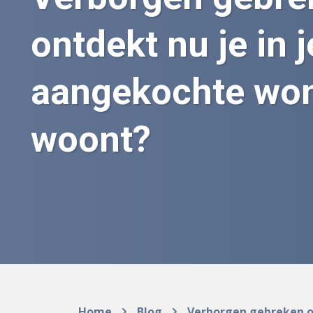
ontdekt nu je in j
aangekochte wo
woont?
Home
Blog
Verborgen gebreken o