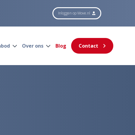
Inloggen op Move.nl
nbod
Over ons
Blog
Contact