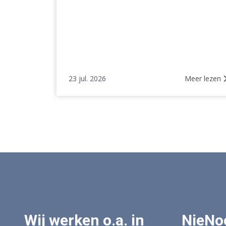
23 jul. 2026
Meer lezen
Wij werken o.a. in
NieNo