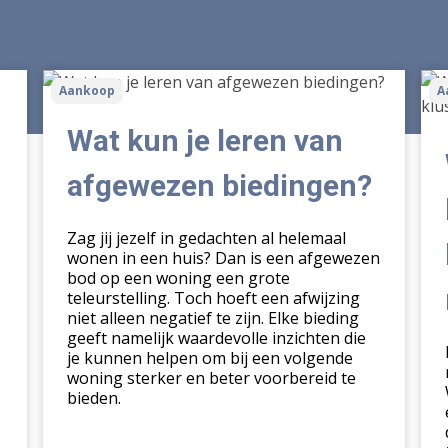
Wat
Wa
Aankoop
A
kun
ste
je
me
Wat kun je leren van
leren
kop
van
kie
afgewezen biedingen?
afgewezen
voo
biedingen?
ee
Zag jij jezelf in gedachten al helemaal
klu
wonen in een huis? Dan is een afgewezen
in
bod op een woning een grote
dez
teleurstelling. Toch hoeft een afwijzing
niet alleen negatief te zijn. Elke bieding
mar
geeft namelijk waardevolle inzichten die
je kunnen helpen om bij een volgende
woning sterker en beter voorbereid te
bieden.