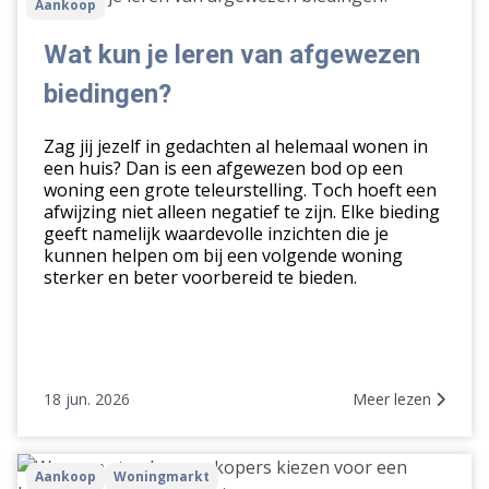
Aankoop
kun
je
Wat kun je leren van afgewezen
leren
biedingen?
van
afgewezen
Zag jij jezelf in gedachten al helemaal wonen in
biedingen?
een huis? Dan is een afgewezen bod op een
woning een grote teleurstelling. Toch hoeft een
afwijzing niet alleen negatief te zijn. Elke bieding
geeft namelijk waardevolle inzichten die je
kunnen helpen om bij een volgende woning
sterker en beter voorbereid te bieden.
18 jun. 2026
Meer lezen
Waarom
Aankoop
Woningmarkt