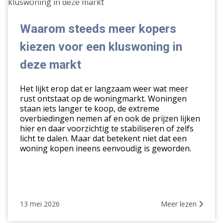
steeds
meer
kopers
Waarom steeds meer kopers
kiezen
kiezen voor een kluswoning in
voor
een
deze markt
kluswoning
in
Het lijkt erop dat er langzaam weer wat meer
deze
rust ontstaat op de woningmarkt. Woningen
staan iets langer te koop, de extreme
markt
overbiedingen nemen af en ook de prijzen lijken
hier en daar voorzichtig te stabiliseren of zelfs
licht te dalen. Maar dat betekent niet dat een
woning kopen ineens eenvoudig is geworden.
13 mei 2026
Meer lezen