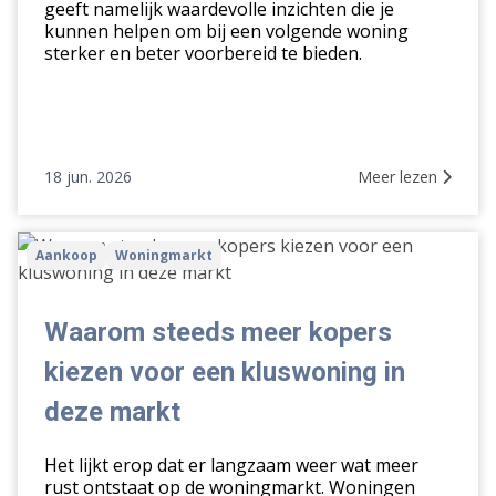
geeft namelijk waardevolle inzichten die je
kunnen helpen om bij een volgende woning
sterker en beter voorbereid te bieden.
18 jun. 2026
Meer lezen
Waarom
Aankoop
Woningmarkt
steeds
meer
kopers
Waarom steeds meer kopers
kiezen
kiezen voor een kluswoning in
voor
een
deze markt
kluswoning
in
Het lijkt erop dat er langzaam weer wat meer
deze
rust ontstaat op de woningmarkt. Woningen