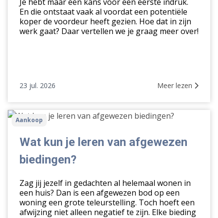
Je hebt maar één kans voor een eerste indruk.
vraagprijs
En die ontstaat vaak al voordat een potentiële
koper de voordeur heeft gezien. Hoe dat in zijn
werk gaat? Daar vertellen we je graag meer over!
23 jul. 2026
Meer lezen
Wat
Aankoop
kun
je
Wat kun je leren van afgewezen
leren
biedingen?
van
afgewezen
Zag jij jezelf in gedachten al helemaal wonen in
biedingen?
een huis? Dan is een afgewezen bod op een
woning een grote teleurstelling. Toch hoeft een
afwijzing niet alleen negatief te zijn. Elke bieding