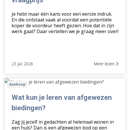
vraagprijs
dan
de
Je hebt maar één kans voor een eerste indruk.
vraagprijs
En die ontstaat vaak al voordat een potentiële
koper de voordeur heeft gezien. Hoe dat in zijn
werk gaat? Daar vertellen we je graag meer over!
23 jul. 2026
Meer lezen
Wat
Aankoop
kun
je
Wat kun je leren van afgewezen
leren
biedingen?
van
afgewezen
Zag jij jezelf in gedachten al helemaal wonen in
biedingen?
een huis? Dan is een afgewezen bod op een