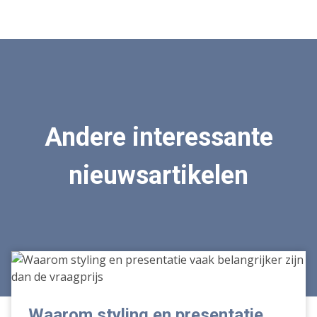
Andere interessante
nieuwsartikelen
Waarom
styling
en
presentatie
Waarom styling en presentatie