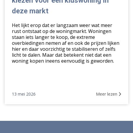
kiezen voor een kluswoning in
voor
een
deze markt
kluswoning
in
Het lijkt erop dat er langzaam weer wat meer
deze
rust ontstaat op de woningmarkt. Woningen
staan iets langer te koop, de extreme
markt
overbiedingen nemen af en ook de prijzen lijken
hier en daar voorzichtig te stabiliseren of zelfs
licht te dalen. Maar dat betekent niet dat een
woning kopen ineens eenvoudig is geworden.
13 mei 2026
Meer lezen