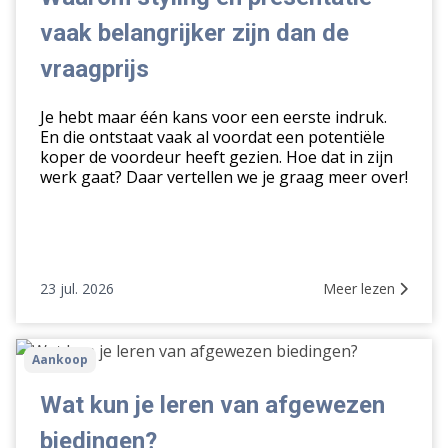
vaak
vaak belangrijker zijn dan de
belangrijker
zijn
vraagprijs
dan
de
Je hebt maar één kans voor een eerste indruk.
vraagprijs
En die ontstaat vaak al voordat een potentiële
koper de voordeur heeft gezien. Hoe dat in zijn
werk gaat? Daar vertellen we je graag meer over!
23 jul. 2026
Meer lezen
Wat
Aankoop
kun
je
Wat kun je leren van afgewezen
leren
biedingen?
van