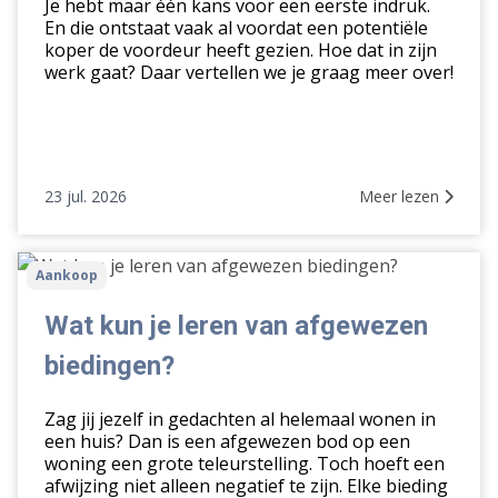
Je hebt maar één kans voor een eerste indruk.
vraagprijs
En die ontstaat vaak al voordat een potentiële
koper de voordeur heeft gezien. Hoe dat in zijn
werk gaat? Daar vertellen we je graag meer over!
23 jul. 2026
Meer lezen
Wat
Aankoop
kun
je
Wat kun je leren van afgewezen
leren
biedingen?
van
afgewezen
Zag jij jezelf in gedachten al helemaal wonen in
biedingen?
een huis? Dan is een afgewezen bod op een
woning een grote teleurstelling. Toch hoeft een
afwijzing niet alleen negatief te zijn. Elke bieding