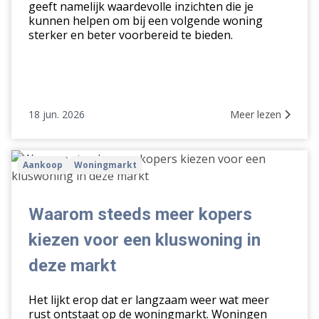
geeft namelijk waardevolle inzichten die je
kunnen helpen om bij een volgende woning
sterker en beter voorbereid te bieden.
18 jun. 2026
Meer lezen
Waarom
Aankoop
Woningmarkt
steeds
meer
kopers
Waarom steeds meer kopers
kiezen
kiezen voor een kluswoning in
voor
een
deze markt
kluswoning
in
Het lijkt erop dat er langzaam weer wat meer
deze
rust ontstaat op de woningmarkt. Woningen