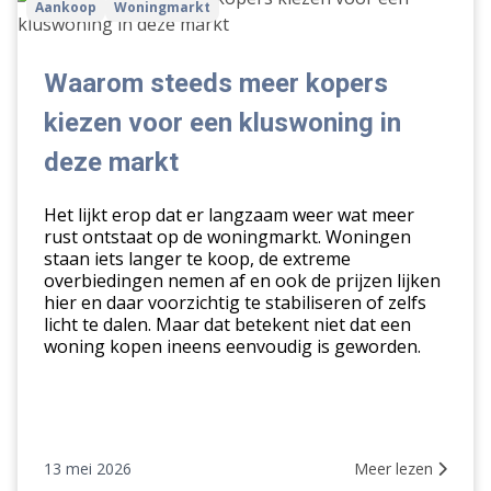
Aankoop
Woningmarkt
steeds
meer
kopers
Waarom steeds meer kopers
kiezen
kiezen voor een kluswoning in
voor
een
deze markt
kluswoning
in
Het lijkt erop dat er langzaam weer wat meer
deze
rust ontstaat op de woningmarkt. Woningen
staan iets langer te koop, de extreme
markt
overbiedingen nemen af en ook de prijzen lijken
hier en daar voorzichtig te stabiliseren of zelfs
licht te dalen. Maar dat betekent niet dat een
woning kopen ineens eenvoudig is geworden.
13 mei 2026
Meer lezen