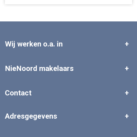
Wij werken o.a. in
Leek
Roden
NieNoord makelaars
Tolbert
Zuidhorn
Woningaanbod
Zoekopdracht plaatsen
Contact
Grootegast
Marum
Gratis waardebepaling
Veelgestelde vragen
Algemeen nummer
Adresgegevens
0594 - 511 303
NieNoord makelaars