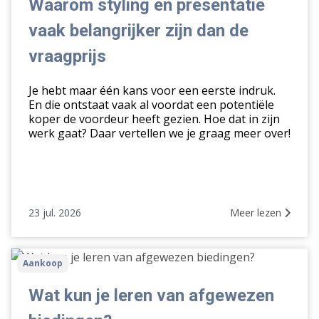
presentatie
Waarom styling en presentatie
vaak
vaak belangrijker zijn dan de
belangrijker
zijn
vraagprijs
dan
de
Je hebt maar één kans voor een eerste indruk.
vraagprijs
En die ontstaat vaak al voordat een potentiële
koper de voordeur heeft gezien. Hoe dat in zijn
werk gaat? Daar vertellen we je graag meer over!
23 jul. 2026
Meer lezen
Wat
Aankoop
kun
je
Wat kun je leren van afgewezen
leren