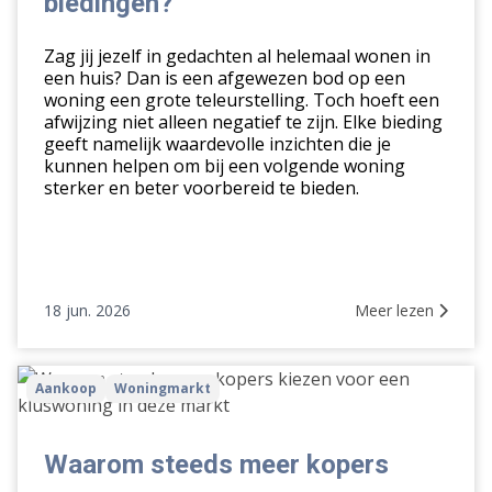
biedingen?
van
afgewezen
Zag jij jezelf in gedachten al helemaal wonen in
biedingen?
een huis? Dan is een afgewezen bod op een
woning een grote teleurstelling. Toch hoeft een
afwijzing niet alleen negatief te zijn. Elke bieding
geeft namelijk waardevolle inzichten die je
kunnen helpen om bij een volgende woning
sterker en beter voorbereid te bieden.
18 jun. 2026
Meer lezen
Waarom
Aankoop
Woningmarkt
steeds
meer
kopers
Waarom steeds meer kopers
kiezen