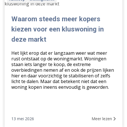
steeds
meer
kopers
Waarom steeds meer kopers
kiezen
kiezen voor een kluswoning in
voor
een
deze markt
kluswoning
in
Het lijkt erop dat er langzaam weer wat meer
deze
rust ontstaat op de woningmarkt. Woningen
staan iets langer te koop, de extreme
markt
overbiedingen nemen af en ook de prijzen lijken
hier en daar voorzichtig te stabiliseren of zelfs
licht te dalen. Maar dat betekent niet dat een
woning kopen ineens eenvoudig is geworden.
13 mei 2026
Meer lezen