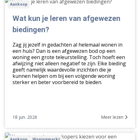
Wat
Aankoop
kun
je
Wat kun je leren van afgewezen
leren
biedingen?
van
afgewezen
Zag jij jezelf in gedachten al helemaal wonen in
biedingen?
een huis? Dan is een afgewezen bod op een
woning een grote teleurstelling. Toch hoeft een
afwijzing niet alleen negatief te zijn. Elke bieding
geeft namelijk waardevolle inzichten die je
kunnen helpen om bij een volgende woning
sterker en beter voorbereid te bieden.
18 jun. 2026
Meer lezen
Waarom
Aankoop
Woningmarkt