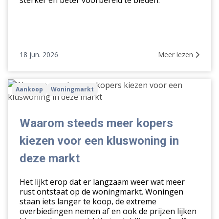
sterker en beter voorbereid te bieden.
18 jun. 2026
Meer lezen
Waarom
Aankoop
Woningmarkt
steeds
meer
kopers
Waarom steeds meer kopers
kiezen
kiezen voor een kluswoning in
voor
een
deze markt
kluswoning
in
Het lijkt erop dat er langzaam weer wat meer
deze
rust ontstaat op de woningmarkt. Woningen
staan iets langer te koop, de extreme
markt
overbiedingen nemen af en ook de prijzen lijken