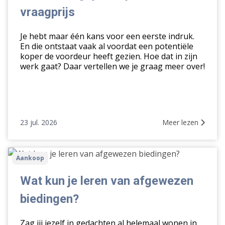
zijn
vraagprijs
dan
de
Je hebt maar één kans voor een eerste indruk.
vraagprijs
En die ontstaat vaak al voordat een potentiële
koper de voordeur heeft gezien. Hoe dat in zijn
werk gaat? Daar vertellen we je graag meer over!
23 jul. 2026
Meer lezen
Wat
Aankoop
kun
je
Wat kun je leren van afgewezen
leren
biedingen?
van
afgewezen
Zag jij jezelf in gedachten al helemaal wonen in