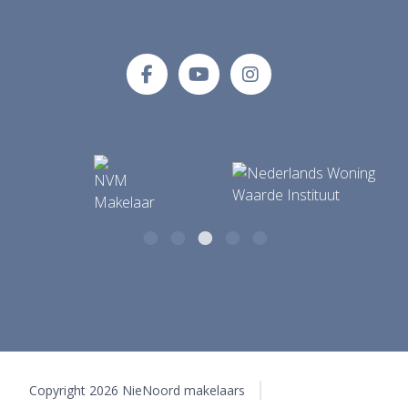
NieNoord makelaars
E-mailadres
Tolberterstraat 35 A
info@makelaardijnienoord.nl
9351 BB Leek
Copyright 2026 NieNoord makelaars