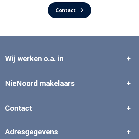
Contact
Wij werken o.a. in
Leek
Roden
NieNoord makelaars
Tolbert
Zuidhorn
Woningaanbod
Zoekopdracht plaatsen
Contact
Grootegast
Marum
Gratis waardebepaling
Veelgestelde vragen
Algemeen nummer
Adresgegevens
0594 - 511 303