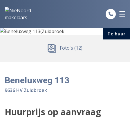
Spring naar inhoud
Te huur
Foto's (12)
Beneluxweg 113
9636 HV Zuidbroek
Huurprijs op aanvraag