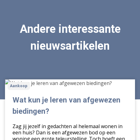
Andere interessante
nieuwsartikelen
Wat
Aankoop
kun
je
Wat kun je leren van afgewezen
leren
biedingen?
van
afgewezen
Zag jij jezelf in gedachten al helemaal wonen in
biedingen?
een huis? Dan is een afgewezen bod op een
woning een grote teleurstelling. Toch hoeft een