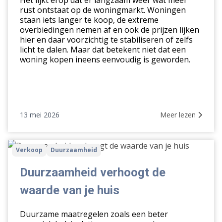
Het lijkt erop dat er langzaam weer wat meer
deze
rust ontstaat op de woningmarkt. Woningen
staan iets langer te koop, de extreme
markt
overbiedingen nemen af en ook de prijzen lijken
hier en daar voorzichtig te stabiliseren of zelfs
licht te dalen. Maar dat betekent niet dat een
woning kopen ineens eenvoudig is geworden.
13 mei 2026
Meer lezen
Duurzaamheid
Verkoop
Duurzaamheid
verhoogt
de
Duurzaamheid verhoogt de
waarde
waarde van je huis
van
je
Duurzame maatregelen zoals een beter
huis